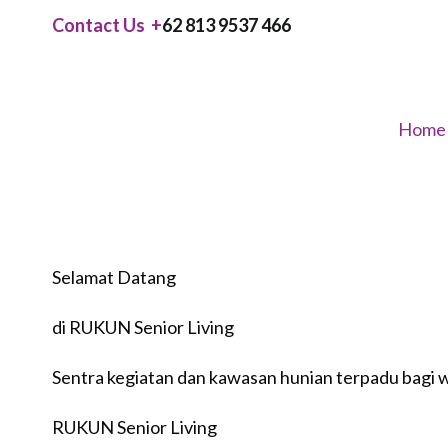
Skip
Contact Us +
62 813 9537 466
to
content
Home
RUKUN Senior Living
Enjoy life, everyday!
Selamat Datang
di RUKUN Senior Living
Sentra kegiatan dan kawasan hunian terpadu bagi w
RUKUN Senior Living