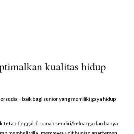
timalkan kualitas hidup
rsedia – baik bagi senior yang memiliki gaya hidup
 tetap tinggal di rumah sendiri/keluarga dan hanya
gan membeli
villa,
menyewa unit hunian apartemen