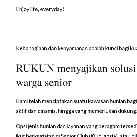
Enjoy life, everyday!
Kebahagiaan dan kenyamanan adalah kunci bagi kua
RUKUN menyajikan solusi y
warga senior
Kami telah menciptakan suatu kawasan hunian bagi w
aktif dan dinamis, hingga yang memerlukan dukunga
Opsi jenis hunian dan layanan yang beragam tersedi
ikut berkegiatan di Senior Club (Klub lansia), atau p