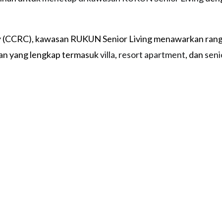
y
(CCRC), kawasan RUKUN Senior Living menawarkan rangka
ian yang lengkap termasuk
villa
,
resort apartment
, dan
seni