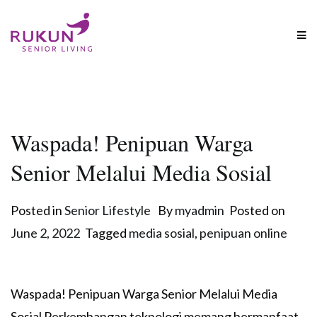
Skip
to
content
RUKUN Senior Living
Enjoy life, everyday!
Waspada! Penipuan Warga
Senior Melalui Media Sosial
Posted in
Senior Lifestyle
By
myadmin
Posted on
June 2, 2022
Tagged
media sosial
,
penipuan online
Waspada! Penipuan Warga Senior Melalui Media
Sosial Perkembangan teknologi memang bermanfaat